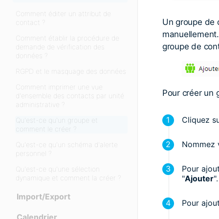
Comment éditer un attribut de
Un groupe de c
contact ?
manuellement. 
Comment établir la procédure de
groupe de cont
demande de vérification des
données ?
RGPD et le masquage des données
Comment imprimer une vue
Pour créer un 
d'ensemble des contacts par unité
administrative ?
Cliquez su
Qu'est-ce qu'un groupe et
comment le créer ?
Nommez vo
Qu'est-ce qu'un schéma d'alerte
personnel ?
Pour ajout
Qu'est-ce qu'une sélection
dynamique et comment la créer ?
"
Ajouter
".
Import/Export
Pour ajout
Calendrier