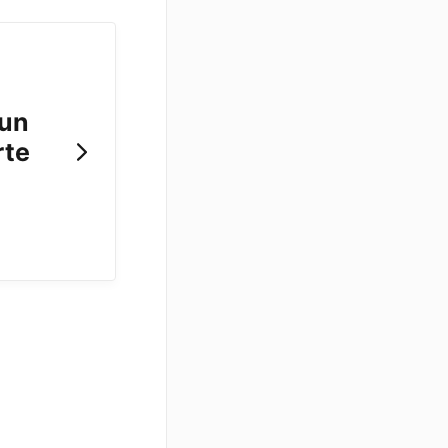
'un
rte