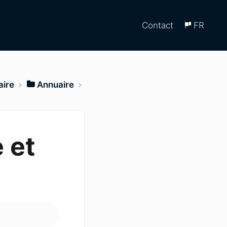
Contact
FR
aire
​Annuaire
 et