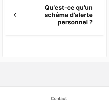
Qu'est-ce qu'un
schéma d'alerte
personnel ?
opens in a new tab)
Contact