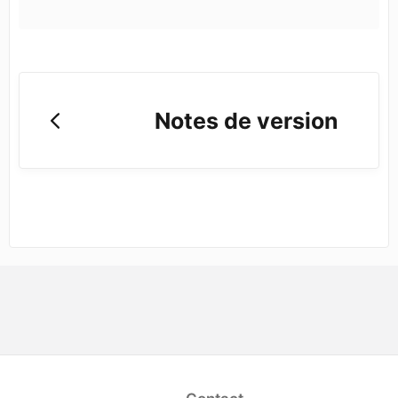
Notes de version
opens in a new tab)