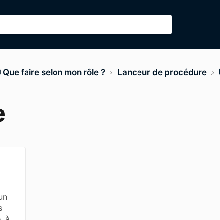
​Que faire selon mon rôle ?
​Lanceur de procédure
e
un
s
, à