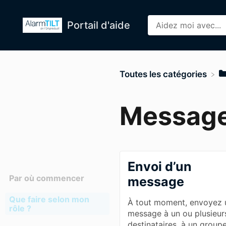
Portail d'aide
Toutes les catégories
Messag
Envoi d’un
Par où commencer
message
Que faire selon mon
À tout moment, envoyez 
rôle ?
message à un ou plusieur
destinataires, à un groupe