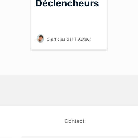
Déclencheurs
3 articles
par 1 Auteur
opens in a new tab)
Contact